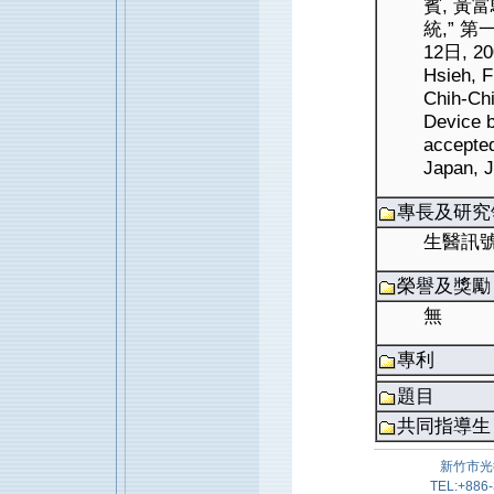
賓, 黃
統,” 
12日, 20
Hsieh, 
Chih-Ch
Device 
accepte
Japan, J
專長及研究
生醫訊號
榮譽及獎勵
無
專利
題目
共同指導生
新竹市光
TEL:+886-