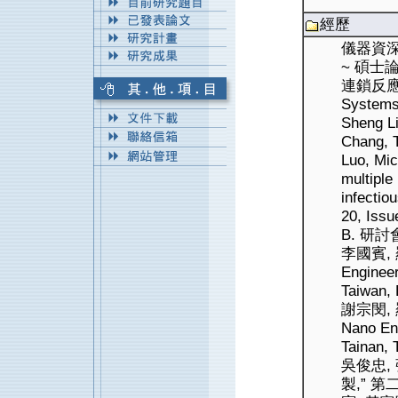
經歷
儀器資深
~ 碩
連鎖反應系統
System
Sheng L
Chang, 
Luo, Mic
multiple
infectio
20, Issu
B. 研討
李國賓, 
Engineer
Taiwan
謝宗閔, 
Nano En
Tainan,
吳俊忠,
製,” 第