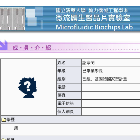
姓名
謝宗閔
年級
已畢業學長
組別
己組、基因體國家型計畫
電話
傳真
電子信箱
個人網頁
學歷
無
經歷