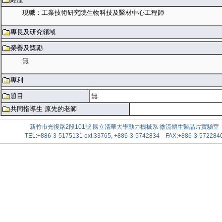
現職：工業技術研究院生物科技及醫材中心工程師
專長及研究領域
榮譽及獎勵
無
專利
題目
無
共同指導生 原先的老師
新竹市光復路2段101號 國立清華大學動力機械系 微流體生醫晶片實驗室
TEL:+886-3-5175131 ext.33765, +886-3-5742834 FAX:+886-3-572284