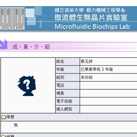
姓名
蔡玉婷
年級
已畢業學長 1 年級
組別
未分組
電話
傳真
電子信箱
個人網頁
學歷
無
經歷