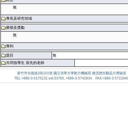
無
專長及研究領域
榮譽及獎勵
無
專利
題目
無
共同指導生 原先的老師
新竹市光復路2段101號 國立清華大學動力機械系 微流體生醫晶片實驗室
TEL:+886-3-5175131 ext.33765, +886-3-5742834 FAX:+886-3-572284