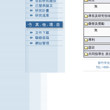
無
專長及研究領
榮譽及獎勵
無
專利
題目
共同指導生 原
新竹市光
TEL:+886-