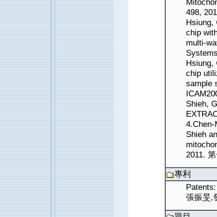
Mitochon
498, 201
Hsiung, 
chip wit
multi-wa
Systems
Hsiung, 
chip uti
sample s
ICAM200
Shieh, 
EXTRAC
4.Chen-M
Shieh an
mitochon
2011
專利
Pate
張振旻,發
題目