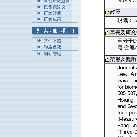
經歷
現職：
專長及研究
單分子D
電 微流
榮譽及獎勵
Journals
Lee, “A 
waveleng
for biom
505-507,
Hsiung,
and Gwo-
Incorpor
,Measur
Fang Ch
"Three-D