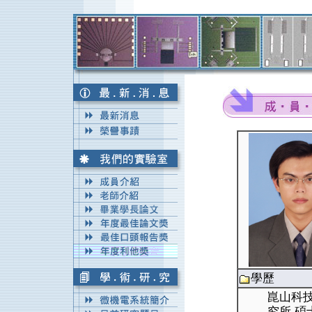
學歷
崑山科技
究所 碩