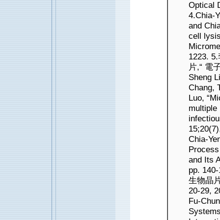
Optical 
4.Chia-Y
and Chia
cell lys
Micromec
1223.
片,“ 電子
Sheng L
Chang, 
Luo, “Mi
multiple
infectio
15;20(7)
Chia-Yen
Process 
and Its 
pp. 1
生物晶片之
20-29, 2
Fu-Chun
Systems 