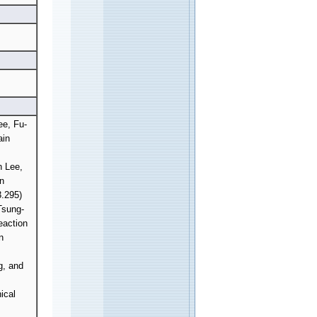
e, Fu-
ain
n Lee,
n
3.295)
Tsung-
eaction
n
g, and
ical