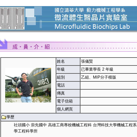
姓名
張儀賢
年級
已畢業學長 2 年級
組別
乙組、MIP分子模版
電話
傳真
電子信箱
個人網頁
學歷
社頭國小 崇先國中 高雄工商專校機械工程科 台灣科技大學機械工程系
學工程科學所