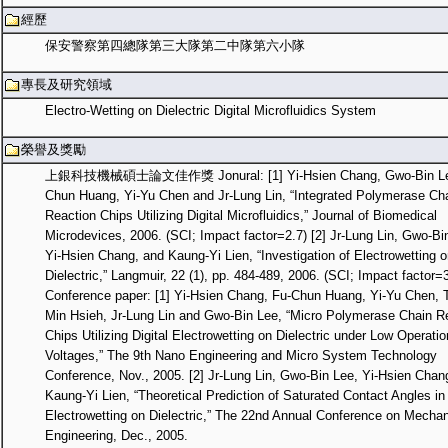
經歷
保安警察第四總隊第三大隊第二中隊第六小隊
專長及研究領域
Electro-Wetting on Dielectric Digital Microfluidics System
榮譽及獎勵
上銀科技機械碩士論文佳作獎 Jonural: [1] Yi-Hsien Chang, Gwo-Bin Le
Chun Huang, Yi-Yu Chen and Jr-Lung Lin, “Integrated Polymerase Ch
Reaction Chips Utilizing Digital Microfluidics,” Journal of Biomedical
Microdevices, 2006. (SCI; Impact factor=2.7) [2] Jr-Lung Lin, Gwo-Bi
Yi-Hsien Chang, and Kaung-Yi Lien, “Investigation of Electrowetting o
Dielectric,” Langmuir, 22 (1), pp. 484-489, 2006. (SCI; Impact factor=
Conference paper: [1] Yi-Hsien Chang, Fu-Chun Huang, Yi-Yu Chen, 
Min Hsieh, Jr-Lung Lin and Gwo-Bin Lee, “Micro Polymerase Chain R
Chips Utilizing Digital Electrowetting on Dielectric under Low Operatio
Voltages,” The 9th Nano Engineering and Micro System Technology
Conference, Nov., 2005. [2] Jr-Lung Lin, Gwo-Bin Lee, Yi-Hsien Chan
Kaung-Yi Lien, “Theoretical Prediction of Saturated Contact Angles in
Electrowetting on Dielectric,” The 22nd Annual Conference on Mechan
Engineering, Dec., 2005.