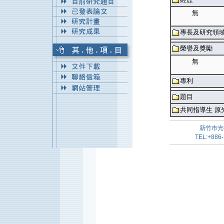
無
專長及研究領
榮譽及獎勵
無
專利
題目
共同指導生 原
新竹市光
TEL:+886-