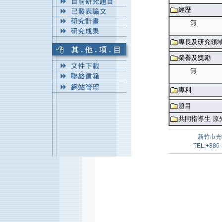
經歷
無
專長及研究領
榮譽及獎勵
無
專利
題目
共同指導生 原
新竹市光
TEL:+886-