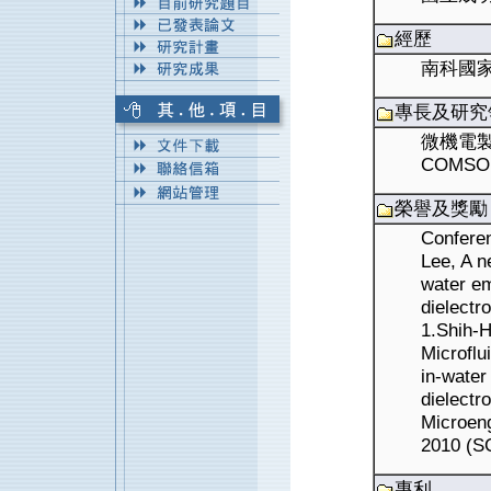
經歷
南科國
專長及研究
微機電
COMSO
榮譽及獎勵
Confere
Lee, A n
water em
dielectr
1.Shih-
Microflu
in-water
dielectr
Microeng
2010 (S
專利