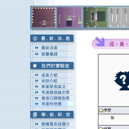
學歷
無
經歷