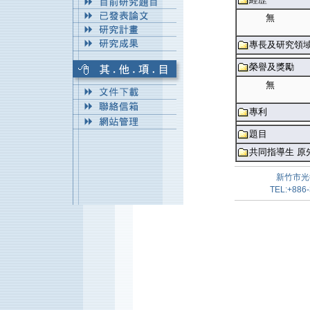
無
專長及研究領
榮譽及獎勵
無
專利
題目
共同指導生 原
新竹市光
TEL:+886-