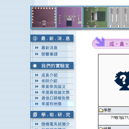
學歷
??蝡?皜?
經歷