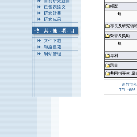
經歷
無
專長及研究領
榮譽及獎勵
無
專利
題目
共同指導生 原
新竹市光
TEL:+886-