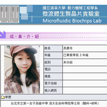
姓名
房彥伶
年級
已畢業學長 2 年級
組別
未分組
電話
傳真
電子信箱
個人網頁
學歷
台北市立第一女子高級中學 清大生命科學院學士班（醫科+材料）