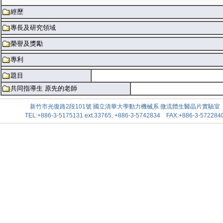
經歷
專長及研究領域
榮譽及獎勵
專利
題目
共同指導生 原先的老師
新竹市光復路2段101號 國立清華大學動力機械系 微流體生醫晶片實驗室
TEL:+886-3-5175131 ext.33765, +886-3-5742834 FAX:+886-3-572284