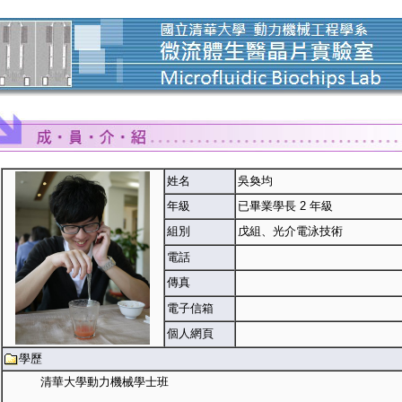
姓名
吳奐均
年級
已畢業學長 2 年級
組別
戊組、光介電泳技術
電話
傳真
電子信箱
個人網頁
學歷
清華大學動力機械學士班