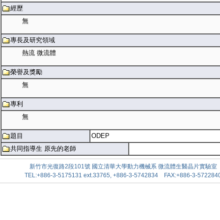
經歷
無
專長及研究領域
熱流 微流體
榮譽及獎勵
無
專利
無
題目
ODEP
共同指導生 原先的老師
新竹市光復路2段101號 國立清華大學動力機械系 微流體生醫晶片實驗室
TEL:+886-3-5175131 ext.33765, +886-3-5742834 FAX:+886-3-572284